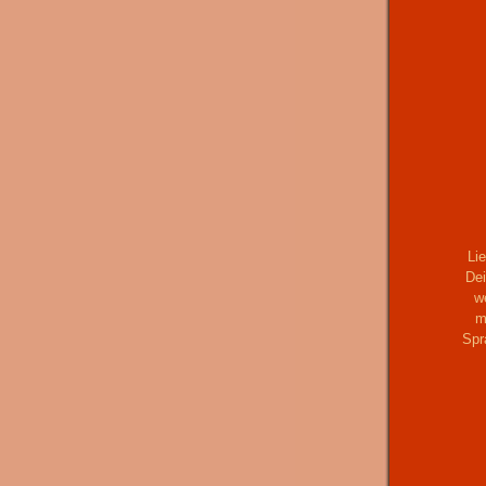
Li
Dei
w
m
Spr